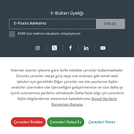
E-Bülten Üyeliği
ÜYE OL
KVKK İzin metnini okudum, onaylıyorum.
Copyright © 2024 İSTANBUL GALATA ÜNİVERSİTESİ
İnternet sitemiz işlevine göre farklı nitelikte çerezler kullanmaktadır.
İstanbul Galata Üniversitesi web sitesinde her türlü bilgiyi ve görseli
Zorunlu çerezler siteye giriş veya site araması gibi temel web
değiştirme, düzeltme ve yayınlama hakkını saklı tutar.
işlevleri için gereklidir.Diğer çerezler ise site yazılarına ilişkin
analizler üzerinden site işlevselliğini geliştirmemize ve size daha iyi
içerik sunmamıza yardımcı olmaktadır.Daha fazla bilgi için çerezlere
Kişisel Verileri Koruma Kanunu
ilişkin bilgilendirme metnimize bakabilirsiniz
Kişisel Verilerin
Korunması Kanunu
Gizlilik ve Güvenlik Politikası
Çerezleri Reddet
Çerezleri Kabul Et
Çerezleri Yönet