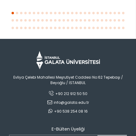
Evliya Çelebi Mahallesi Meşrutiyet Caddesi No:62 Tepebaşı /
Beyoğlu / İSTANBUL
+90 212 912 50 50
info@galata.edu.tr
+90 538 254 08 16
E-Bülten Üyeliği