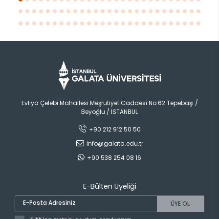
Evliya Çelebi Mahallesi Meşrutiyet Caddesi No:62 Tepebaşı /
Beyoğlu / İSTANBUL
+90 212 912 50 50
info@galata.edu.tr
+90 538 254 08 16
E-Bülten Üyeliği
ÜYE OL